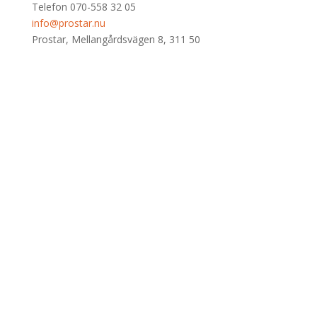
Telefon 070-558 32 05
info@prostar.nu
Prostar, Mellangårdsvägen 8, 311 50
Nya produkter
Ljud
Ljus
Rigging
Santosom-Flightcase
Övrigt