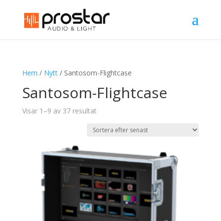
Hem
/
Nytt
/ Santosom-Flightcase
Santosom-Flightcase
Sortera
Visar 1–9 av 37 resultat
efter
senaste