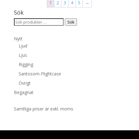
1
2
3
4
5
→
Sök
Sök
Sök
efter:
Nytt
Ljud
Ljus
Rigging
Santosom-Flightcase
Övrigt
Begagnat
Samtliga priser är exkl. moms